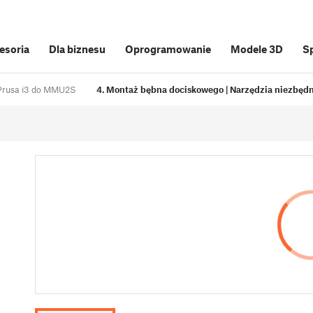
cesoria
Dla biznesu
Oprogramowanie
Modele 3D
S
l Prusa i3 do MMU2S
4. Montaż bębna dociskowego | Narzędzia niezbędn