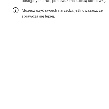
dostępnych śrub, ponieważ ma kulistą końcówkę.
Możesz użyć swoich narzędzi, jeśli uważasz, że
sprawdzą się lepiej.