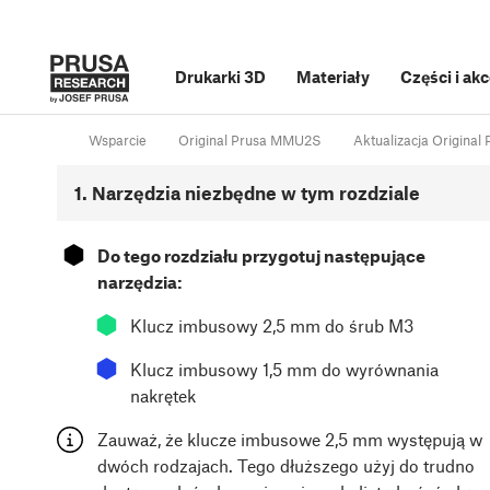
Drukarki 3D
Materiały
Części i ak
Wsparcie
Original Prusa MMU2S
Aktualizacja Origina
1. Narzędzia niezbędne w tym rozdziale
⬢
Do tego rozdziału przygotuj następujące
narzędzia:
⬢
Klucz imbusowy 2,5 mm do śrub M3
⬢
Klucz imbusowy 1,5 mm do wyrównania
nakrętek
Zauważ, że klucze imbusowe 2,5 mm występują w
dwóch rodzajach. Tego dłuższego użyj do trudno