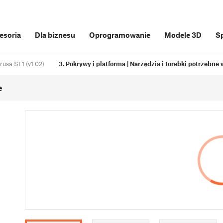
cesoria
Dla biznesu
Oprogramowanie
Modele 3D
S
rusa SL1 (v1.02)
3. Pokrywy i platforma | Narzędzia i torebki potrzebne
e