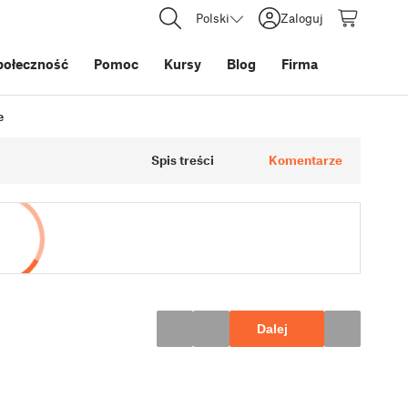
Polski
Zaloguj
połeczność
Pomoc
Kursy
Blog
Firma
e
Spis treści
Komentarze
Dalej