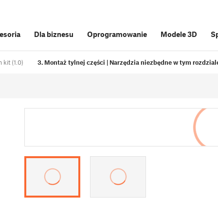
cesoria
Dla biznesu
Oprogramowanie
Modele 3D
S
kit (1.0)
3. Montaż tylnej części | Narzędzia niezbędne w tym rozdzial