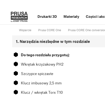
Drukarki 3D
Materiały
Części i ak
Wsparcie
Prusa CORE One
Prusa CORE One conversion 
1. Narzędzia niezbędne w tym rozdziale
⬢
Do tego rozdziału przygotuj:
⬢
Wkrętak krzyżakowy PH2
⬢
Szczypce spiczaste
⬢
Klucz imbusowy 2,5 mm
⬢
Klucz / wkrętak Torx T10