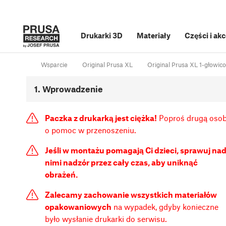
Drukarki 3D
Materiały
Części i ak
Wsparcie
Original Prusa XL
Original Prusa XL 1-głowic
1. Wprowadzenie
Paczka z drukarką jest ciężka!
Poproś drugą oso
o pomoc w przenoszeniu.
Jeśli w montażu pomagają Ci dzieci, sprawuj na
nimi nadzór przez cały czas, aby uniknąć
obrażeń.
Zalecamy zachowanie wszystkich materiałów
opakowaniowych
na wypadek, gdyby konieczne
było wysłanie drukarki do serwisu.