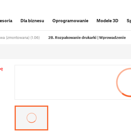
cesoria
Dla biznesu
Oprogramowanie
Modele 3D
S
owa (zmontowana) (1.06)
2B. Rozpakowanie drukarki | Wprowadzenie
bę
d