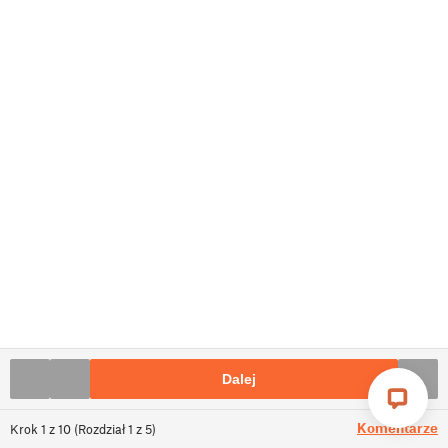
Dalej
Komentarze
Krok
1
z
10
(
Rozdział
1
z
5
)