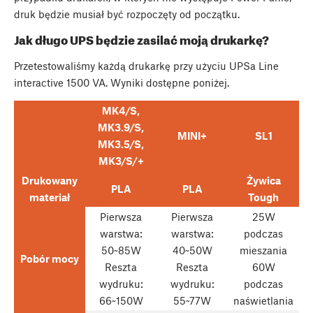
druk będzie musiał być rozpoczęty od początku.
Jak długo UPS będzie zasilać moją drukarkę?
Przetestowaliśmy każdą drukarkę przy użyciu UPSa Line
interactive 1500 VA. Wyniki dostępne poniżej.
MK4/S,
MK3.9/S,
MINI+
SL1
MK3.5/S,
MK3/S/+
Drukowany
Żywica
PLA
PLA
materiał
Tough
Pierwsza
Pierwsza
25W
warstwa:
warstwa:
podczas
50~85W
40~50W
mieszania
Pobór mocy
Reszta
Reszta
60W
wydruku:
wydruku:
podczas
66~150W
55~77W
naświetlania