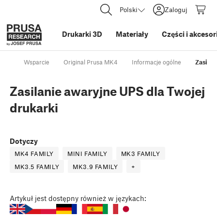
Polski
Zaloguj
Drukarki 3D
Materiały
Części i akcesor
Wsparcie
Original Prusa MK4
Informacje ogólne
Zasilan
Zasilanie awaryjne UPS dla Twojej
drukarki
Dotyczy
MK4 FAMILY
MINI FAMILY
MK3 FAMILY
MK3.5 FAMILY
MK3.9 FAMILY
+
Artykuł
jest dostępny również w językach: