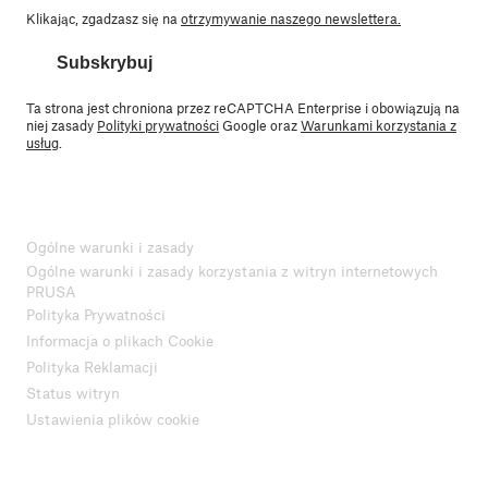
Klikając, zgadzasz się na
otrzymywanie naszego newslettera.
Subskrybuj
Ta strona jest chroniona przez reCAPTCHA Enterprise i obowiązują na
niej zasady
Polityki prywatności
Google oraz
Warunkami korzystania z
usług
.
Ogólne warunki i zasady
Ogólne warunki i zasady korzystania z witryn internetowych
PRUSA
Polityka Prywatności
Informacja o plikach Cookie
Polityka Reklamacji
Status witryn
Ustawienia plików cookie