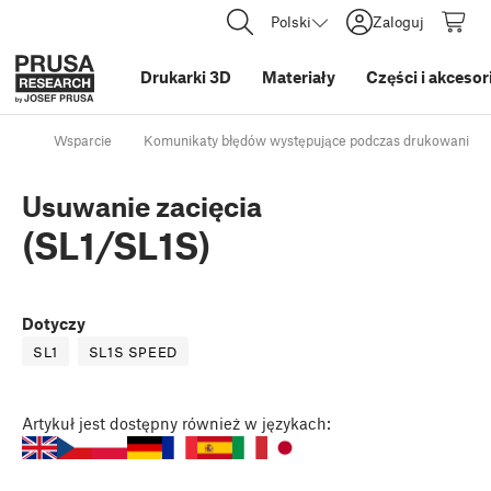
Polski
Zaloguj
Drukarki 3D
Materiały
Części i akcesor
Wsparcie
Komunikaty błędów występujące podczas drukowania
Usuwanie zacięcia
(SL1/SL1S)
Dotyczy
SL1
SL1S SPEED
Artykuł
jest dostępny również w językach: