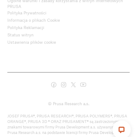
Ogólne warunki i zasady korzystania z witryn internetowych
PRUSA
Polityka Prywatności
Informacja o plikach Cookie
Polityka Reklamacji
Status witryn
Ustawienia plików cookie
© Prusa Research a.s.
JOSEF PRUSA®, PRUSA RESEARCH®, PRUSA POLYMERS®, PRUSA
ORANGE®, PRUSA 3D ® ORAZ PRUSAMENT® są zastrzeżonymi
znakami towarowymi firmy Prusa Development a.s. używanymi przez
Prusa Research a.s. na podstawie licencji firmy Prusa Development a.s.