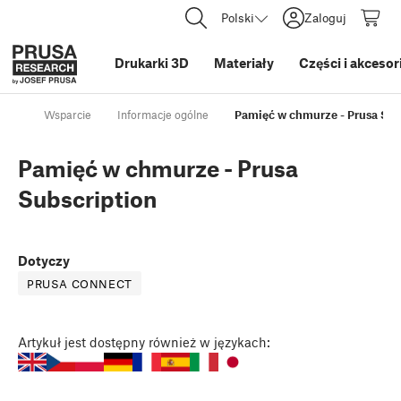
Polski
Zaloguj
Drukarki 3D
Materiały
Części i akcesor
Wsparcie
Informacje ogólne
Pamięć w chmurze - Prusa Sub
Pamięć w chmurze - Prusa
Subscription
Dotyczy
PRUSA CONNECT
Artykuł
jest dostępny również w językach: