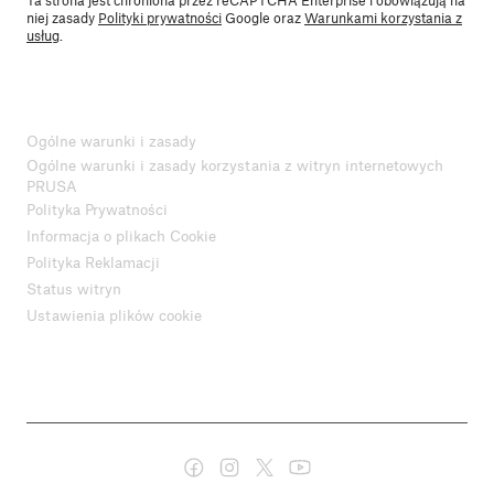
niej zasady
Polityki prywatności
Google oraz
Warunkami korzystania z
usług
.
Ogólne warunki i zasady
Ogólne warunki i zasady korzystania z witryn internetowych
PRUSA
Polityka Prywatności
Informacja o plikach Cookie
Polityka Reklamacji
Status witryn
Ustawienia plików cookie