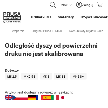
Polski
Zaloguj
Drukarki 3D
Materiały
Części i akcesor
Wsparcie
Original Prusa i3 MK3
Komunikaty błędów kalibracj
Odległość dyszy od powierzchni
druku nie jest skalibrowana
Dotyczy
MK2.5
MK2.5S
MK3
MK3S
MK3S+
Artykuł
jest dostępny również w językach: