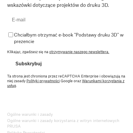
wskazówki dotyczące projektów do druku 3D.
Chciałbym otrzymać e-book "Podstawy druku 3D" w
prezencie
Klikając, zgadzasz się na
otrzymywanie naszego newslettera.
Subskrybuj
Ta strona jest chroniona przez reCAPTCHA Enterprise i obowiązują na
niej zasady
Polityki prywatności
Google oraz
Warunkami korzystania z
usług
.
Ogólne warunki i zasady
Ogólne warunki i zasady korzystania z witryn internetowych
PRUSA
Polityka Prywatności