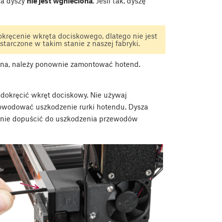
ka dyszy
nie jest wgnieciona
. Jeśli tak, dyszę
okręcenie wkręta dociskowego, dlatego nie jest
starczone w takim stanie z naszej fabryki.
odzona, należy ponownie zamontować hotend.
aby dokręcić wkręt dociskowy. Nie używaj
powodować uszkodzenie rurki hotendu. Dysza
y nie dopuścić do uszkodzenia przewodów