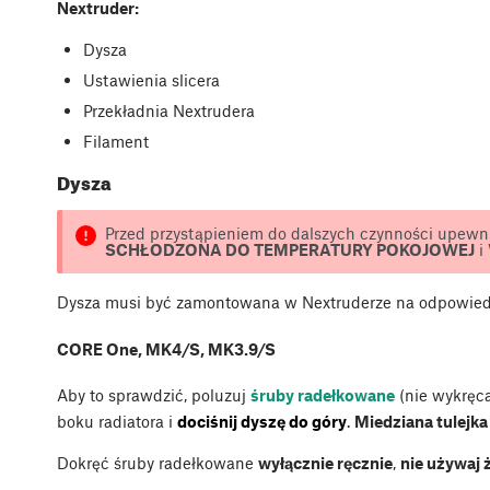
Nextruder:
Dysza
Ustawienia slicera
Przekładnia Nextrudera
Filament
Dysza
Przed przystąpieniem do dalszych czynności upewnij
SCHŁODZONA DO TEMPERATURY POKOJOWEJ
i
Dysza musi być zamontowana w Nextruderze na odpowiedni
CORE One, MK4/S, MK3.9/S
Aby to sprawdzić, poluzuj
śruby radełkowane
(nie wykręca
boku radiatora i
dociśnij dyszę do góry
.
Miedziana tulejka
Dokręć śruby radełkowane
wyłącznie ręcznie
,
nie używaj 