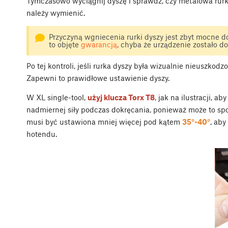
Tymczasowo wyciągnij dyszę i sprawdź, czy metalowa rur
należy wymienić.
Przyczyną wgniecenia rurki dyszy jest zbyt mocne d
to objęte
gwarancją
, chyba że urządzenie zostało do
Po tej kontroli, jeśli rurka dyszy była wizualnie nieuszk
Zapewni to prawidłowe ustawienie dyszy.
W XL single-tool,
użyj klucza Torx T8
, jak na ilustracji, 
nadmiernej siły podczas dokręcania, ponieważ może to s
musi być ustawiona mniej więcej pod kątem
35°-40°
, ab
hotendu.