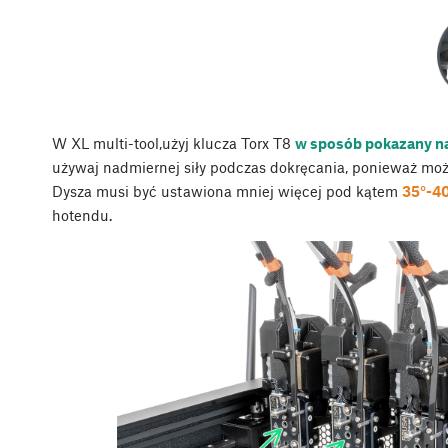
W XL multi-tool,użyj klucza Torx T8
w sposób pokazany na 
używaj nadmiernej siły podczas dokręcania, ponieważ mo
Dysza musi być ustawiona mniej więcej pod kątem
35°-4
hotendu.