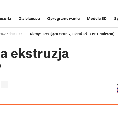
cesoria
Dla biznesu
Oprogramowanie
Modele 3D
S
mów z drukarką
Niewystarczająca ekstruzja (drukarki z Nextruderem)
a ekstruzja
)
+