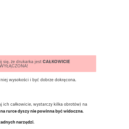
 się, że drukarka jest
CAŁKOWICIE
 WYŁĄCZONA!
ej wysokości i być dobrze dokręcona.
j ich całkowicie, wystarczy kilka obrotów) na
 na rurce dyszy nie powinna być widoczna
.
żadnych narzędzi
.