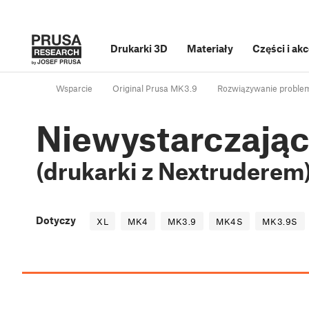
Drukarki 3D
Materiały
Części i ak
Wsparcie
Original Prusa MK3.9
Rozwiązywanie proble
Niewystarczając
(drukarki z Nextruderem
Dotyczy
XL
MK4
MK3.9
MK4S
MK3.9S