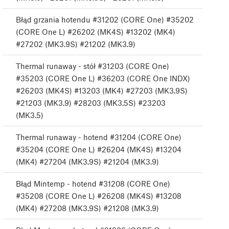
Błąd grzania hotendu #31202 (CORE One) #35202
(CORE One L) #26202 (MK4S) #13202 (MK4)
#27202 (MK3.9S) #21202 (MK3.9)
Thermal runaway - stół #31203 (CORE One)
#35203 (CORE One L) #36203 (CORE One INDX)
#26203 (MK4S) #13203 (MK4) #27203 (MK3.9S)
#21203 (MK3.9) #28203 (MK3.5S) #23203
(MK3.5)
Thermal runaway - hotend #31204 (CORE One)
#35204 (CORE One L) #26204 (MK4S) #13204
(MK4) #27204 (MK3.9S) #21204 (MK3.9)
Błąd Mintemp - hotend #31208 (CORE One)
#35208 (CORE One L) #26208 (MK4S) #13208
(MK4) #27208 (MK3.9S) #21208 (MK3.9)