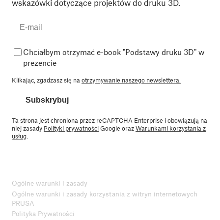
wskazówki dotyczące projektów do druku 3D.
Chciałbym otrzymać e-book "Podstawy druku 3D" w
prezencie
Klikając, zgadzasz się na
otrzymywanie naszego newslettera.
Subskrybuj
Ta strona jest chroniona przez reCAPTCHA Enterprise i obowiązują na
niej zasady
Polityki prywatności
Google oraz
Warunkami korzystania z
usług
.
Ogólne warunki i zasady
Ogólne warunki i zasady korzystania z witryn internetowych
PRUSA
Polityka Prywatności