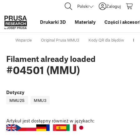
Polski
Zaloguj
Drukarki 3D
Materiały
Części i akcesor
Wsparcie
Original Prusa MMU3
Kody QR dla błędów
Fil
Filament already loaded
#04501 (MMU)
Dotyczy
MMU2S
MMU3
Artykuł
jest dostępny również w językach: