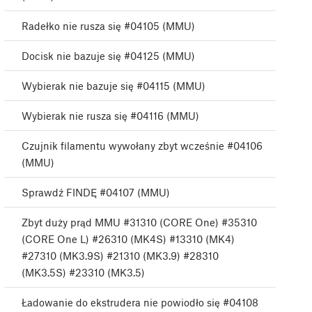
Radełko nie rusza się #04105 (MMU)
Docisk nie bazuje się #04125 (MMU)
Wybierak nie bazuje się #04115 (MMU)
Wybierak nie rusza się #04116 (MMU)
Czujnik filamentu wywołany zbyt wcześnie #04106
(MMU)
Sprawdź FINDĘ #04107 (MMU)
Zbyt duży prąd MMU #31310 (CORE One) #35310
(CORE One L) #26310 (MK4S) #13310 (MK4)
#27310 (MK3.9S) #21310 (MK3.9) #28310
(MK3.5S) #23310 (MK3.5)
Ładowanie do ekstrudera nie powiodło się #04108