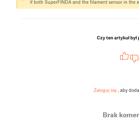
if both SuperFINDA and the filament sensor in the e
Czy ten artykuł był
Zaloguj się
, aby dod
Brak komen