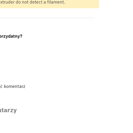
xtruder do not detect a filament.
 przydatny?
ać komentarz
tarzy