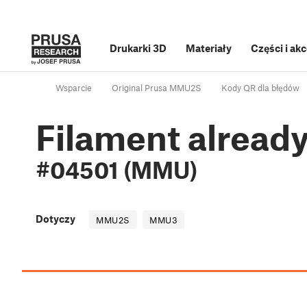
Drukarki 3D
Materiały
Części i ak
Wsparcie
Original Prusa MMU2S
Kody QR dla błędów
Filament alread
#04501 (MMU)
Dotyczy
MMU2S
MMU3