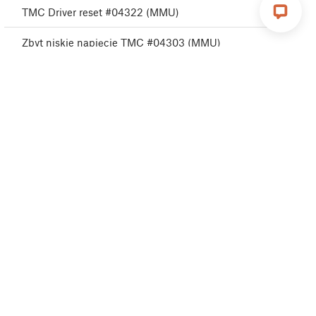
TMC Driver reset #04322 (MMU)
Zbyt niskie napięcie TMC #04303 (MMU)
TMC Undervoltage error #04313 (MMU)
TMC Undervoltage error #04323 (MMU)
MMU MCU Error #04306 (MMU)
TMC driver error #04311 (MMU)
TMC driver error #04321 (MMU)
MMU Selftest failed #04315 (MMU)
MMU Selftest failed #04325 (MMU)
Zmiana filamentu #04508 (MMU)
MMU MCU Zbyt niska moc #04307 (MMU)