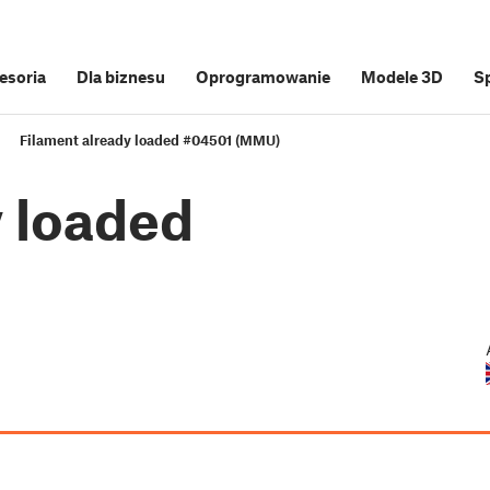
cesoria
Dla biznesu
Oprogramowanie
Modele 3D
S
Filament already loaded #04501 (MMU)
y loaded