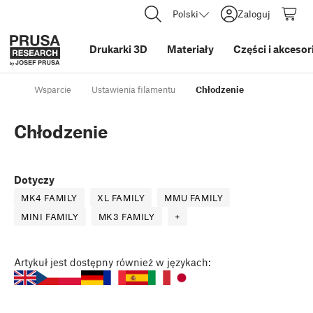
Polski
Zaloguj
Drukarki 3D
Materiały
Części i akcesor
Wsparcie
Ustawienia filamentu
Chłodzenie
Chłodzenie
Dotyczy
MK4 FAMILY
XL FAMILY
MMU FAMILY
MINI FAMILY
MK3 FAMILY
+
Artykuł
jest dostępny również w językach: