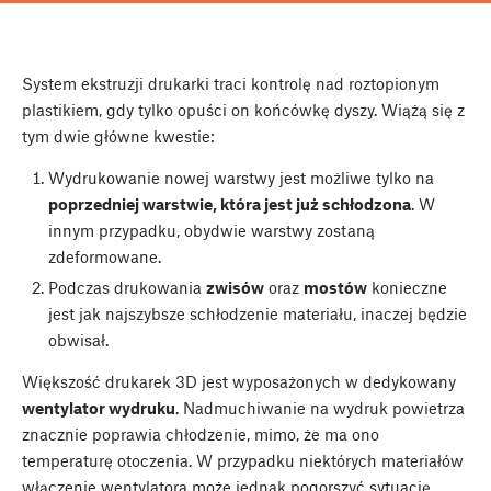
System ekstruzji drukarki traci kontrolę nad roztopionym
plastikiem, gdy tylko opuści on końcówkę dyszy. Wiążą się z
tym dwie główne kwestie:
Wydrukowanie nowej warstwy jest możliwe tylko na
poprzedniej warstwie, która jest już schłodzona
. W
innym przypadku, obydwie warstwy zostaną
zdeformowane.
Podczas drukowania
zwisów
oraz
mostów
konieczne
jest jak najszybsze schłodzenie materiału, inaczej będzie
obwisał.
Większość drukarek 3D jest wyposażonych w dedykowany
wentylator wydruku
. Nadmuchiwanie na wydruk powietrza
znacznie poprawia chłodzenie, mimo, że ma ono
temperaturę otoczenia. W przypadku niektórych materiałów
włączenie wentylatora może jednak pogorszyć sytuację,