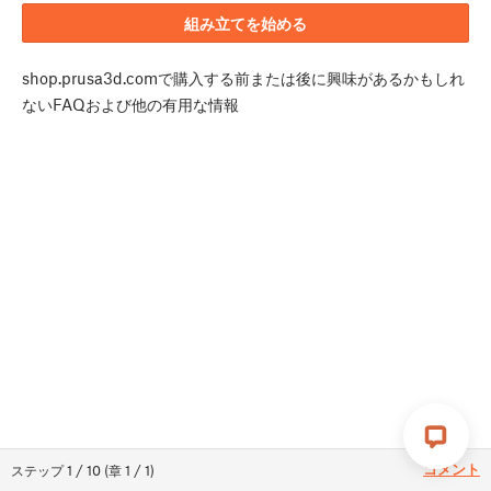
組み立てを始める
shop.prusa3d.comで購入する前または後に興味があるかもしれ
ないFAQおよび他の有用な情報
コメント
ステップ
1
/
10
(
章
1
/
1
)