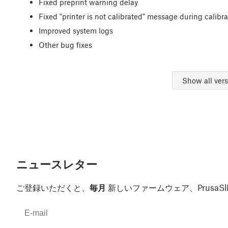
Fixed preprint warning delay
Fixed "printer is not calibrated" message during calibra
Improved system logs
Other bug fixes
Show all ver
ニュースレター
ご登録いただくと、
毎月
新しいファームウェア、Prusa