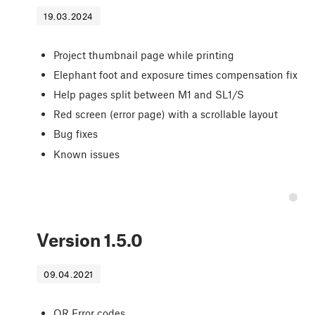
19.03.2024
Project thumbnail page while printing
Elephant foot and exposure times compensation fix
Help pages split between M1 and SL1/S
Red screen (error page) with a scrollable layout
Bug fixes
Known issues
Version
1.5.0
09.04.2021
QR Error codes