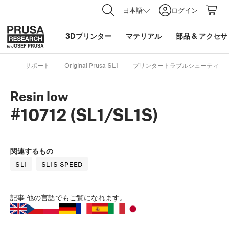
日本語
ログイン
3Dプリンター
マテリアル
部品
&
アクセサ
サポート
Original Prusa SL1
プリンタートラブルシューティン
Resin low
#10712 (SL1/SL1S)
関連するもの
SL1
SL1S SPEED
記事
他の言語でもご覧になれます。