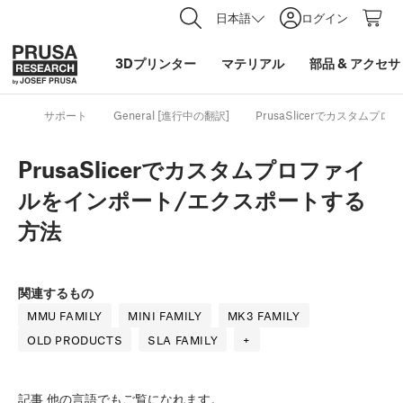
日本語
ログイン
3Dプリンター
マテリアル
部品
&
アクセサ
サポート
General [進行中の翻訳]
PrusaSlicerでカスタム
PrusaSlicerでカスタムプロファイ
ルをインポート/エクスポートする
方法
関連するもの
MMU FAMILY
MINI FAMILY
MK3 FAMILY
OLD PRODUCTS
SLA FAMILY
+
記事
他の言語でもご覧になれます。