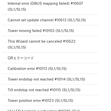
Internal error (DBUS mapping failed) #10507
(SL1/SL1S)
Cannot set update channel #10513 (SL1/SL1S)
Tower moving failed #10103 (SL1/SL1S)
This Wizard cannot be canceled #10522
(SL1/SL1S)
QRエラーコード
Calibration error #10113 (SL1/SL1S)
Tower endstop not reached #10114 (SL1/SL1S)
Tilt endstop not reached #10115 (SL1/SL1S)
Tower position error #10123 (SL1/SL1S)