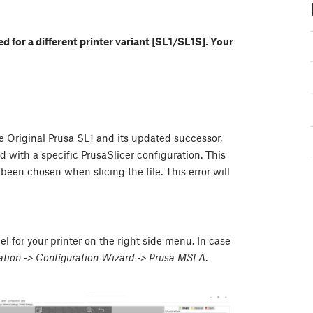
d for a different printer variant [SL1/SL1S]. Your
e Original Prusa SL1 and its updated successor,
d with a specific PrusaSlicer configuration. This
een chosen when slicing the file. This error will
l for your printer on the right side menu. In case
ation -> Configuration Wizard -> Prusa MSLA
.