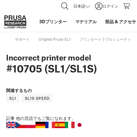
日本語
ログイン
3Dプリンター
マテリアル
部品
&
アクセサ
サポート
Original Prusa SL1
プリンタートラブルシューティン
Incorrect printer model
#10705 (SL1/SL1S)
関連するもの
SL1
SL1S SPEED
記事
他の言語でもご覧になれます。