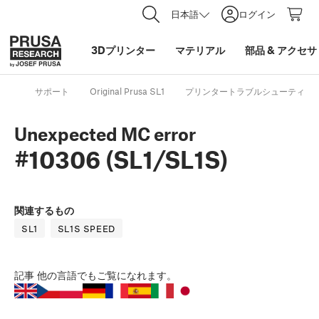
日本語
ログイン
3Dプリンター
マテリアル
部品
&
アクセサ
サポート
Original Prusa SL1
プリンタートラブルシューティン
Unexpected MC error
#10306 (SL1/SL1S)
関連するもの
SL1
SL1S SPEED
記事
他の言語でもご覧になれます。