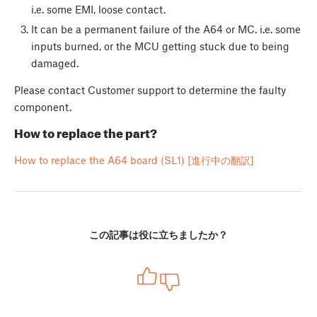
i.e. some EMI, loose contact.
It can be a permanent failure of the A64 or MC. i.e. some
inputs burned, or the MCU getting stuck due to being
damaged.
Please contact Customer support to determine the faulty
component.
How to replace the part?
How to replace the A64 board (SL1) [進行中の翻訳]
この記事は役に立ちましたか？