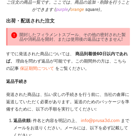
ご注文の商品一覧です。ここでは、商品の追加・削除を行うこと
ができます (
purple
/
orange
square)。
出荷・配送された注文
開封したフィラメントスプール、その他の密封された製
品や消耗品を開封、または使用後の返品はできません!
すでに発送された商品については、
商品到着後60日以内であれ
ば、
理由を問わず返品が可能です。この期間外の方は、こちら
の記事
保証期間について
をご覧ください。
返品手続き
発送された商品は、払い戻しの手続きを行う前に、当社の倉庫に
返送していただく必要があります。返送のためのパッケージを準
備するために、以下の手順を実行してください:
返品依頼:
件名と内容を明記の上、
info@prusa3d.com
まで
メールをお送りください。メールには、以下を必ず記載して
ください: