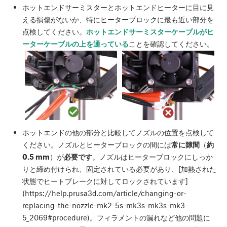
ホットエンドサーミスターとホットエンドヒーターに目に見
える損傷がないか、特にヒーターブロックに最も近い部分を
点検してください。
ホットエンドサーミスターケーブルがヒ
ーターケーブルの上を通っている
ことを確認してください。
ホットエンドの他の部分と比較してノズルの位置を点検して
ください。ノズルとヒーターブロックの間には
常に隙間
（
約
0.5 mm
）が
必要です
。ノズルはヒーターブロックにしっか
りと締め付けられ、固定されている必要があり、[加熱された
状態でヒートブレークに対してロックされています]
(https://help.prusa3d.com/article/changing-or-
replacing-the-nozzle-mk2-5s-mk3s-mk3s-mk3-
5_2069#procedure)。フィラメントの漏れなど他の問題に