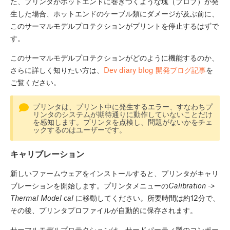
た、プリンタがホットエンドに巻きつくような塊（ブロブ）が発
生した場合、ホットエンドのケーブル類にダメージが及ぶ前に、
このサーマルモデルプロテクションがプリントを停止するはずで
す。
このサーマルモデルプロテクションがどのように機能するのか、
さらに詳しく知りたい方は、
Dev diary blog 開発ブログ記事
を
ご覧ください。
プリンタは、プリント中に発生するエラー、すなわちプ
リンタのシステムが期待通りに動作していないことだけ
を感知します。プリンタを点検し、問題がないかをチェ
ックするのはユーザーです。
キャリブレーション
新しいファームウェアをインストールすると、プリンタがキャリ
ブレーションを開始します。プリンタメニューの
Calibration ->
Thermal Model cal
に移動してください。所要時間は約12分で、
その後、プリンタプロファイルが自動的に保存されます。
サーマルモデルプロテクションは、サードパーティ製のコンポー