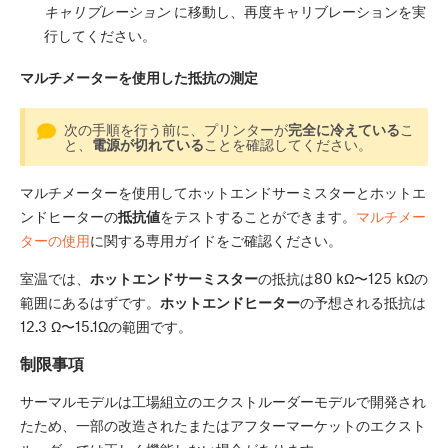
キャリブレーション
に移動し、再度キャリブレーションを実
行してください。
マルチメーターを使用した抵抗の測定
次の手順を行う前に、プリンターが
完全に冷えている
こ
と、
電源が切れている
ことを確認してください。
マルチメーターを使用してホットエンドサーミスターとホットエ
ンドヒーターの
抵抗値
をテストすることができます。
マルチメー
ターの使用
に関する専用ガイドをご確認ください。
室温では、
ホットエンドサーミスター
の抵抗は80 kΩ〜125 kΩの
範囲にあるはずです。
ホットエンドヒーター
の予想される抵抗は
12.3 Ω〜15.1Ωの範囲です。
制限事項
サーマルモデルは工場組立のエクストルーダーモデルで開発され
たため、一部の改造されたまたはアフターマーケットのエクスト