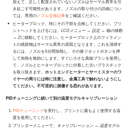
加えて、正しく配置されていないノズルはサーマル異常を引
き起こす可能性があります。ノズルの取り付けの詳細につい
ては、専用の
ノズル交換記事
をご確認ください。
ヒーターブロック、特にその下部を点検してください。プリ
ントヘッドを上げるには、
LCDメニュー → 設定 → 軸の移動
→ Z
に移動してください。ヒーターブロック上のフィラメン
トの残留物はサーマル異常の原因となります。これを清掃す
るには、ノズルを5分間加熱し、その後
リセット
ボタンを押
して加熱を無効にします。すぐに小さな真鍮ブラシを使用し
て、ノズルとヒーターブロックに付着した古いプラスチック
を取り除きます。
ホットエンドヒーターとサーミスターのワ
イヤーの周りには特に注意し、金属工具で触れないようにし
てください。不可逆的に損傷する恐れがあります。
PIDチューニングに続いて別の温度モデルキャリブレーション
PIDチューニング
を実行し、プリントに最もよく使用する温
度を使用してください。
プリンターメニューで、
キャリブレーション → 温度モデル