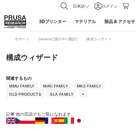
日本語
ログイン
3Dプリンター
マテリアル
部品
&
アクセサ
サポート
General [進行中の翻訳]
構成ウィザード
構成ウィザード
関連するもの
MMU FAMILY
MINI FAMILY
MK3 FAMILY
OLD PRODUCTS
SLA FAMILY
+
記事
他の言語でもご覧になれます。