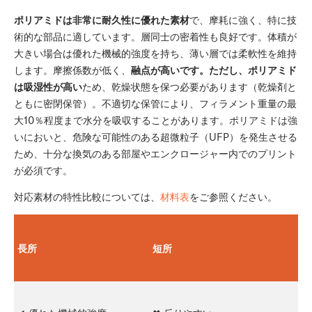
ポリアミドは非常に耐久性に優れた素材
で、摩耗に強く、特に技
術的な部品に適しています。層同士の密着性も良好です。体積が
大きい場合は優れた機械的強度を持ち、薄い層では柔軟性を維持
します。摩擦係数が低く、
融点が高いです。ただし、ポリアミド
は吸湿性が高い
ため、乾燥状態を保つ必要があります（乾燥剤と
ともに密閉保管）。不適切な保管により、フィラメント重量の最
大10％程度まで水分を吸収することがあります。ポリアミドは強
いにおいと、危険な可能性のある超微粒子（UFP）を発生させる
ため、十分な換気のある部屋やエンクロージャー内でのプリント
が必須です。
対応素材の特性比較については、
材料表
をご参照ください。
長所
短所