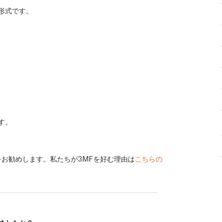
形式です。
す。
をお勧めします。私たちが3MFを好む理由は
こちらの