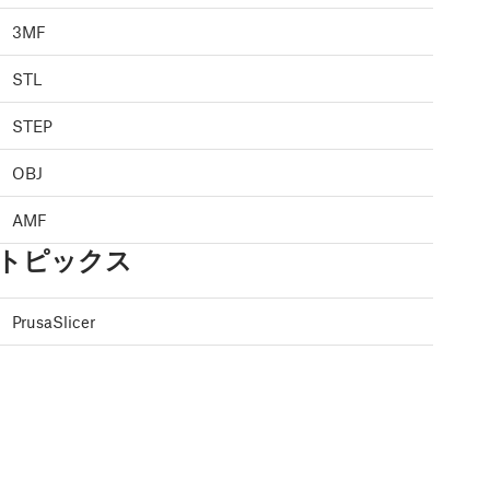
3MF
STL
STEP
OBJ
AMF
トピックス
PrusaSlicer