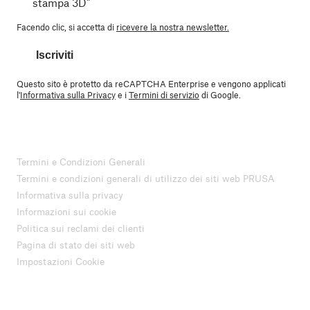
stampa 3D”
Facendo clic, si accetta di
ricevere la nostra newsletter.
Iscriviti
Questo sito è protetto da reCAPTCHA Enterprise e vengono applicati
l'
Informativa sulla Privacy
e i
Termini di servizio
di Google.
Termini e Condizioni Generali
Termini e condizioni generali di utilizzo dei siti web PRUSA
Informativa sulla privacy
Informazioni sui cookie
Politica sui reclami dei clienti
Pagina di stato dei siti web
Impostazioni Cookie