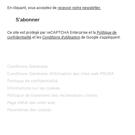
En cliquant, vous acceptez de
recevoir notre newsletter.
S'abonner
Ce site est protégé par reCAPTCHA Enterprise et la
Politique de
confidentialité
et les
Conditions d'utilisation
de Google s'appliquent.
Conditions Générales
Conditions Générales d'Utilisation des sites web PRUSA
Politique de confidentialité
Informations sur les cookies
Politique de traitement des réclamations clients
Page d'état des sites web
Paramètres des cookies