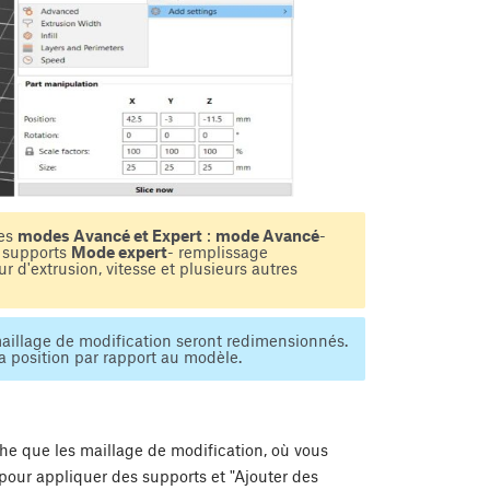
les
modes Avancé et Expert
:
mode Avancé
-
u supports
Mode expert
- remplissage
r d'extrusion, vitesse et plusieurs autres
aillage de modification seront redimensionnés.
sa position par rapport au modèle.
he que les maillage de modification, où vous
 pour appliquer des supports et "Ajouter des