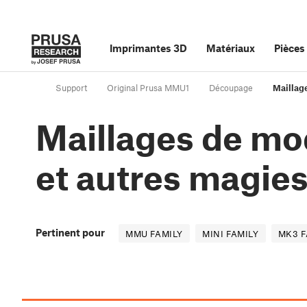
Imprimantes 3D
Matériaux
Pièces
Support
Original Prusa MMU1
Découpage
Maillage
Maillages de mod
et autres magie
Pertinent pour
MMU FAMILY
MINI FAMILY
MK3 F