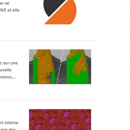
er se
NS et elle
e sur une
uvelle
essous.…
rt interne
aire des