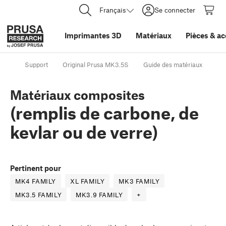
Français
Se connecter
Imprimantes 3D
Matériaux
Pièces
&
ac
Support
Original Prusa MK3.5S
Guide des matériaux
Ma
Matériaux composites
(remplis de carbone, de
kevlar ou de verre)
Pertinent pour
MK4 FAMILY
XL FAMILY
MK3 FAMILY
MK3.5 FAMILY
MK3.9 FAMILY
+