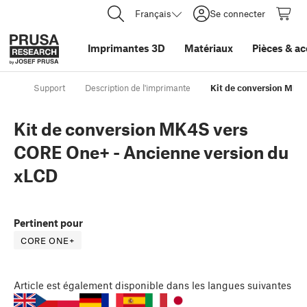
Français
Se connecter
Imprimantes 3D
Matériaux
Pièces
&
ac
Support
Description de l'imprimante
Kit de conversion MK4
Kit de conversion MK4S vers
CORE One+ - Ancienne version du
xLCD
Pertinent pour
CORE ONE+
Article
est également disponible dans les langues suivantes