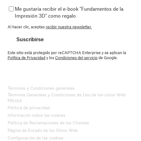
Me gustaría recibir el e-book "Fundamentos de la
Impresión 3D" como regalo
Al hacer clic, aceptas
recibir nuestra newsletter.
Suscribirse
Este sitio está protegido por reCAPTCHA Enterprise y se aplican la
Política de Privacidad
y los
Condiciones del servicio
de Google.
Términos y Condiciones generales
Términos Generales y Condiciones de Uso de los sitios Web
PRUSA
Política de privacidad
Información sobre las cookies
Política de Reclamaciones de los Clientes
Página de Estado de los Sitios Web
Configuración de las cookies