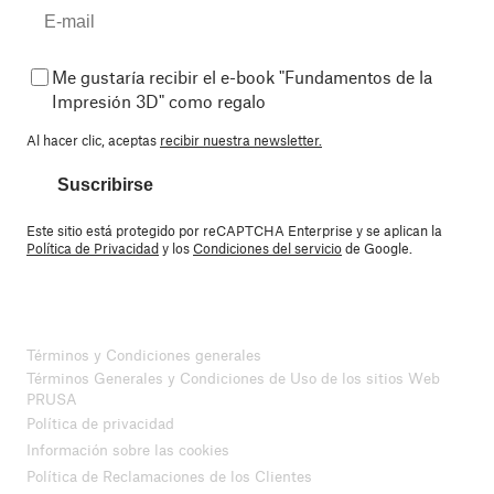
Me gustaría recibir el e-book "Fundamentos de la
Impresión 3D" como regalo
Al hacer clic, aceptas
recibir nuestra newsletter.
Suscribirse
Este sitio está protegido por reCAPTCHA Enterprise y se aplican la
Política de Privacidad
y los
Condiciones del servicio
de Google.
Términos y Condiciones generales
Términos Generales y Condiciones de Uso de los sitios Web
PRUSA
Política de privacidad
Información sobre las cookies
Política de Reclamaciones de los Clientes