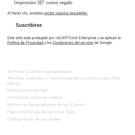
Impresión 3D" como regalo
Al hacer clic, aceptas
recibir nuestra newsletter.
Suscribirse
Este sitio está protegido por reCAPTCHA Enterprise y se aplican la
Política de Privacidad
y los
Condiciones del servicio
de Google.
Términos y Condiciones generales
Términos Generales y Condiciones de Uso de los sitios Web
PRUSA
Política de privacidad
Información sobre las cookies
Política de Reclamaciones de los Clientes
Página de Estado de los Sitios Web
Configuración de las cookies