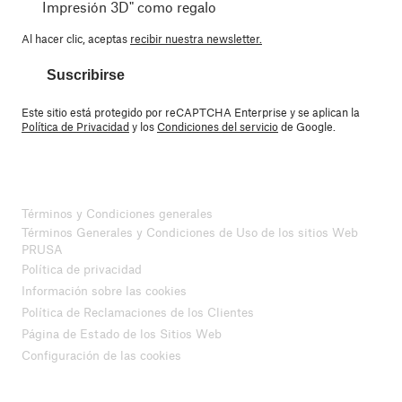
Impresión 3D" como regalo
Al hacer clic, aceptas
recibir nuestra newsletter.
Suscribirse
Este sitio está protegido por reCAPTCHA Enterprise y se aplican la
Política de Privacidad
y los
Condiciones del servicio
de Google.
Términos y Condiciones generales
Términos Generales y Condiciones de Uso de los sitios Web
PRUSA
Política de privacidad
Información sobre las cookies
Política de Reclamaciones de los Clientes
Página de Estado de los Sitios Web
Configuración de las cookies