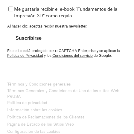
Me gustaría recibir el e-book "Fundamentos de la
Impresión 3D" como regalo
Al hacer clic, aceptas
recibir nuestra newsletter.
Suscribirse
Este sitio está protegido por reCAPTCHA Enterprise y se aplican la
Política de Privacidad
y los
Condiciones del servicio
de Google.
Términos y Condiciones generales
Términos Generales y Condiciones de Uso de los sitios Web
PRUSA
Política de privacidad
Información sobre las cookies
Política de Reclamaciones de los Clientes
Página de Estado de los Sitios Web
Configuración de las cookies