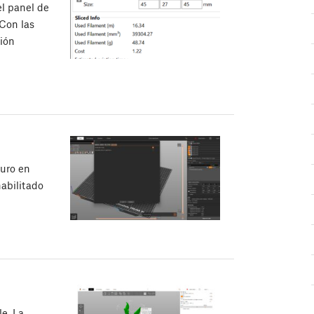
l panel de
Con las
ción
curo en
habilitado
le. La