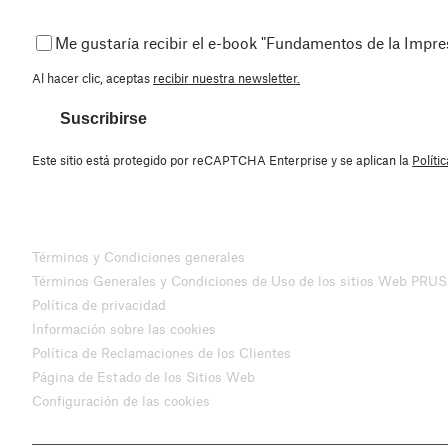
Me gustaría recibir el e-book "Fundamentos de la Impr
Al hacer clic, aceptas
recibir nuestra newsletter.
Suscribirse
Este sitio está protegido por reCAPTCHA Enterprise y se aplican la
Políti
Términos y Condiciones generales
Términos Generales y Condiciones de Uso de los sitios Web PRU
Política de privacidad
Información sobre las cookies
Política de Reclamaciones de los Clientes
Página de Estado de los Sitios Web
Configuración de las cookies