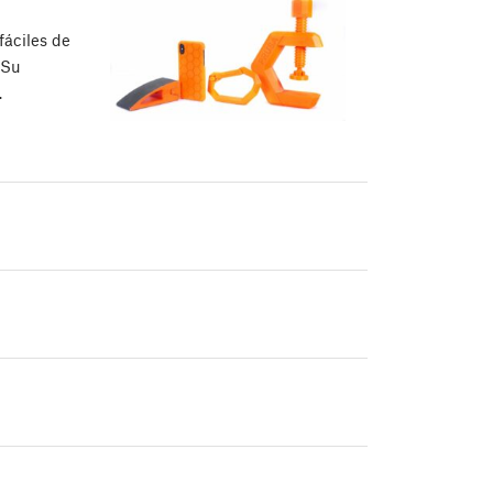
fáciles de
 Su
…