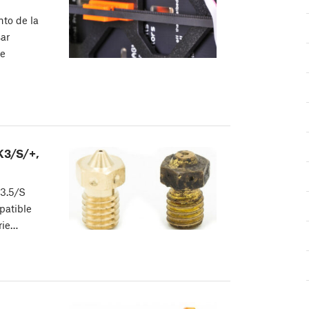
nto de la
sar
de
K3/S/+,
K3.5/S
patible
rie…