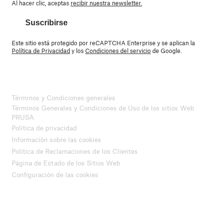
Al hacer clic, aceptas
recibir nuestra newsletter.
Suscribirse
Este sitio está protegido por reCAPTCHA Enterprise y se aplican la
Política de Privacidad
y los
Condiciones del servicio
de Google.
Términos y Condiciones generales
Términos Generales y Condiciones de Uso de los sitios Web
PRUSA
Política de privacidad
Información sobre las cookies
Política de Reclamaciones de los Clientes
Página de Estado de los Sitios Web
Configuración de las cookies