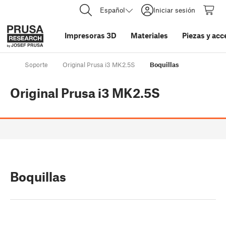
Español
Iniciar sesión
Impresoras 3D
Materiales
Piezas y acc
Soporte
Original Prusa i3 MK2.5S
Boquillas
Original Prusa i3 MK2.5S
Boquillas