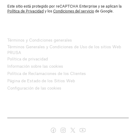
Este sitio está protegido por reCAPTCHA Enterprise y se aplican la
Política de Privacidad
y los
Condiciones del servicio
de Google.
Términos y Condiciones generales
Términos Generales y Condiciones de Uso de los sitios Web
PRUSA
Política de privacidad
Información sobre las cookies
Política de Reclamaciones de los Clientes
Página de Estado de los Sitios Web
Configuración de las cookies