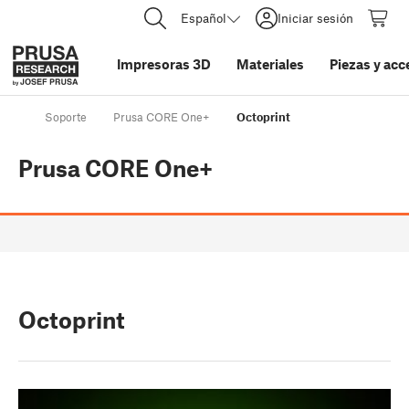
Español
Iniciar sesión
Impresoras 3D
Materiales
Piezas y acc
Soporte
Prusa CORE One+
Octoprint
Prusa CORE One+
Octoprint