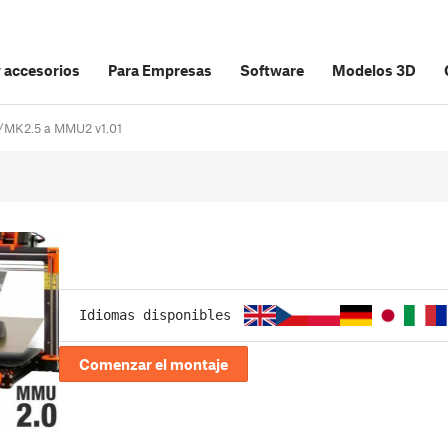
y accesorios
Para Empresas
Software
Modelos 3D
3/MK2.5 a MMU2 v1.01
Idiomas disponibles
Comenzar el montaje