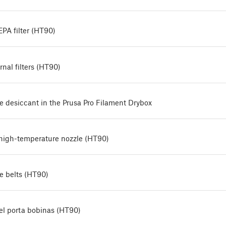
PA filter (HT90)
nal filters (HT90)
e desiccant in the Prusa Pro Filament Drybox
 high-temperature nozzle (HT90)
e belts (HT90)
l porta bobinas (HT90)