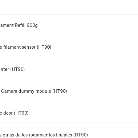
sament Refill 900g
e filament sensor (HT90)
inter (HT90)
he Camera dummy module (HT90)
he door (HT90)
 guías de los rodamientos lineales (HT90)