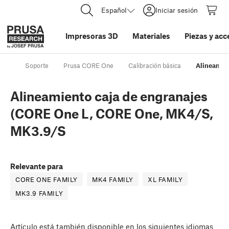
Español
Iniciar sesión
Impresoras 3D
Materiales
Piezas y acc
Soporte
Prusa CORE One
Calibración básica
Alineamie
Alineamiento caja de engranajes
(CORE One L, CORE One, MK4/S,
MK3.9/S
Relevante para
CORE ONE FAMILY
MK4 FAMILY
XL FAMILY
MK3.9 FAMILY
Artículo
está también disponible en los siguientes idiomas