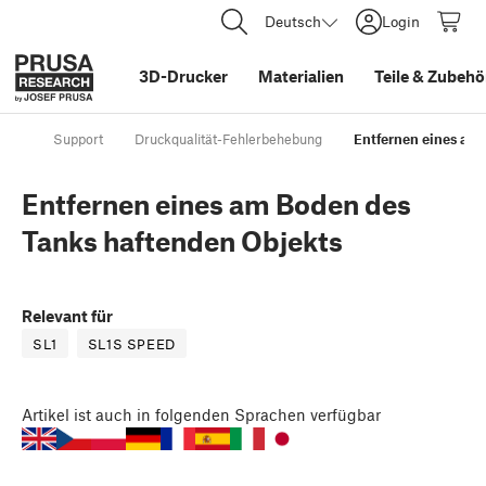
Deutsch
Login
3D-Drucker
Materialien
Teile
&
Zubehö
Support
Druckqualität-Fehlerbehebung
Entfernen eines am
Entfernen eines am Boden des
Tanks haftenden Objekts
Relevant für
SL1
SL1S SPEED
Artikel
ist auch in folgenden Sprachen verfügbar