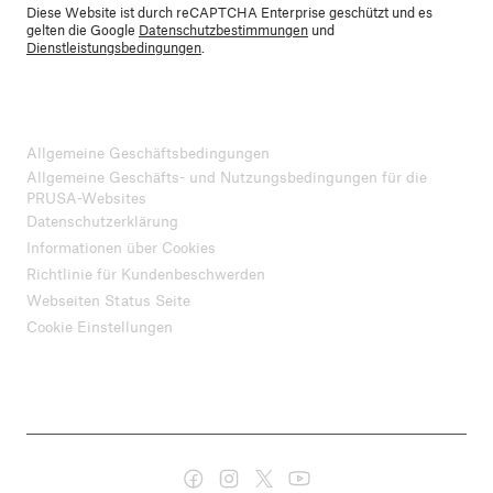
Diese Website ist durch reCAPTCHA Enterprise geschützt und es
gelten die Google
Datenschutzbestimmungen
und
Dienstleistungsbedingungen
.
Allgemeine Geschäftsbedingungen
Allgemeine Geschäfts- und Nutzungsbedingungen für die
PRUSA-Websites
Datenschutzerklärung
Informationen über Cookies
Richtlinie für Kundenbeschwerden
Webseiten Status Seite
Cookie Einstellungen