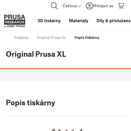
Čeština
Přihlásit se
3D tiskárny
Materiály
Díly
&
příslušens
Podpora
Original Prusa XL
Popis tiskárny
Original Prusa XL
Popis tiskárny