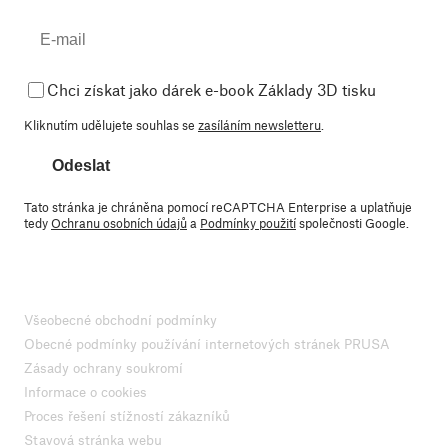
Chci získat jako dárek e-book Základy 3D tisku
Kliknutím udělujete souhlas se
zasíláním newsletteru
.
Odeslat
Tato stránka je chráněna pomocí reCAPTCHA Enterprise a uplatňuje
tedy
Ochranu osobních údajů
a
Podmínky použití
společnosti Google.
Všeobecné obchodní podmínky
Obecné podmínky používání internetových stránek PRUSA
Zásady ochrany soukromí
Informace o cookies
Proces řešení stížností zákazníků
Stavová stránka webu