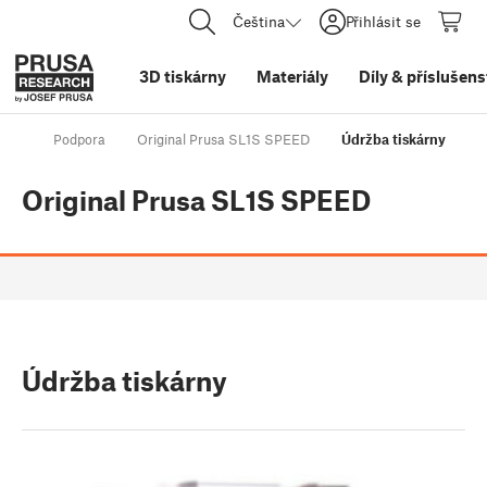
Čeština
Přihlásit se
3D tiskárny
Materiály
Díly
&
příslušens
Podpora
Original Prusa SL1S SPEED
Údržba tiskárny
Original Prusa SL1S SPEED
Údržba tiskárny