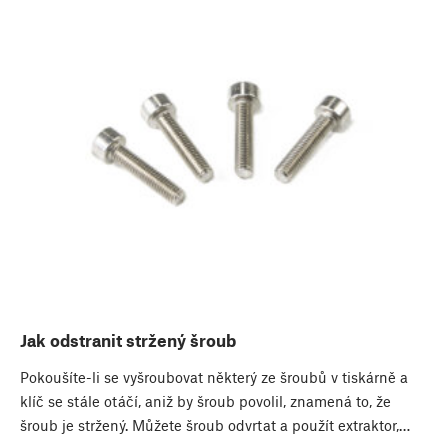
Jak odstranit stržený šroub
Pokoušíte-li se vyšroubovat některý ze šroubů v tiskárně a
klíč se stále otáčí, aniž by šroub povolil, znamená to, že
šroub je stržený. Můžete šroub odvrtat a použít extraktor,…