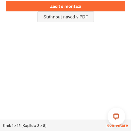
Začít s montáží
Stáhnout návod v PDF
Komentáře
Krok
1
z
15
(
Kapitola
3
z
8
)