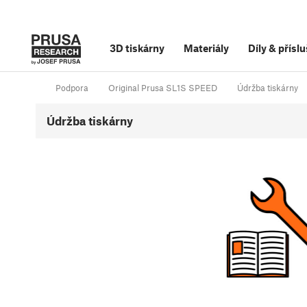
3D tiskárny
Materiály
Díly
&
příslu
Podpora
Original Prusa SL1S SPEED
Údržba tiskárny
Údržba tiskárny