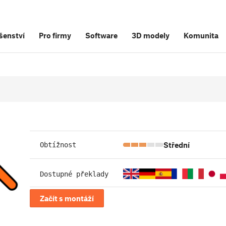
šenství
Pro firmy
Software
3D modely
Komunita
Střední
Obtížnost
Dostupné překlady
Začít s montáží