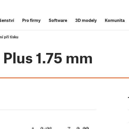
šenství
Pro firmy
Software
3D modely
Komunita
í při tisku
3 Plus 1.75 mm