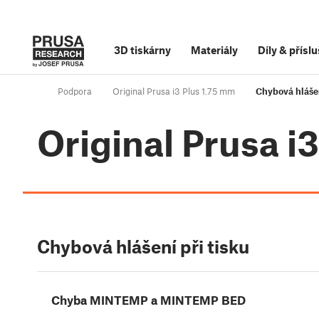
3D tiskárny
Materiály
Díly
&
příslu
Podpora
Original Prusa i3 Plus 1.75 mm
Chybová hlášen
Original Prusa i
Chybová hlášení při tisku
Chyba MINTEMP a MINTEMP BED