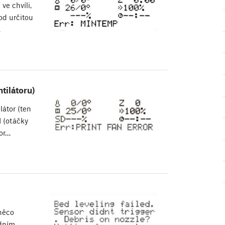
e chvíli,
od určitou
…
tilátoru)
átor (ten
 (otáčky
tor…
 něco
edním