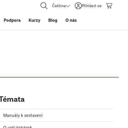
Čeština
Přihlásit se
Podpora
Kurzy
Blog
O nás
Témata
Manuály k sestavení
O vaší tiskárně