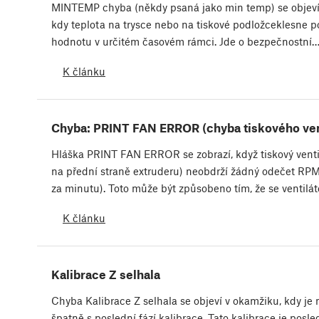
MINTEMP chyba (někdy psaná jako min temp) se objeví v
kdy teplota na trysce nebo na tiskové podložceklesne p
hodnotu v určitém časovém rámci. Jde o bezpečnostní
K článku
Chyba: PRINT FAN ERROR (chyba tiskového ven
Hláška PRINT FAN ERROR se zobrazí, když tiskový ventil
na přední straně extruderu) neobdrží žádný odečet RPM
za minutu). Toto může být způsobeno tím, že se ventilá
K článku
Kalibrace Z selhala
Chyba Kalibrace Z selhala se objeví v okamžiku, kdy je
špatně s poslední fází kalibrace. Tato kalibrace je posl