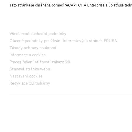
Tato stránka je chráněna pomocí reCAPTCHA Enterprise a uplatňuje ted
Všeobecné obchodní podmínky
Obecné podmínky používání internetových stránek PRUSA
Zásady ochrany soukromí
Informace o cookies
Proces řešení stížností zákazníků
Stavová stránka webu
Nastavení cookies
Recyklace 3D tiskárny