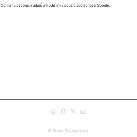
y
Ochranu osobních údajů
a
Podmínky použití
společnosti Google.
© Prusa Research a.s.